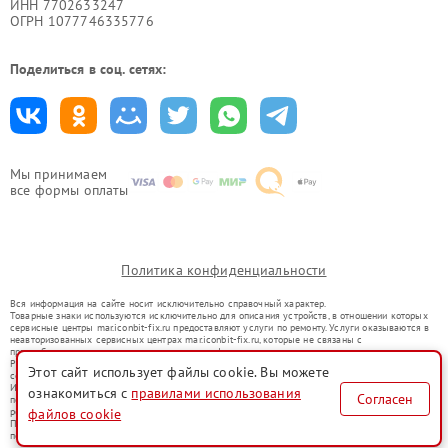
ИНН 7702633247
ОГРН 1077746335776
Поделиться в соц. сетях:
Мы принимаем
все формы оплаты
Политика конфиденциальности
Вся информация на сайте носит исключительно справочный характер.
Товарные знаки используются исключительно для описания устройств, в отношении которых
сервисные центры mar.iconbit-fix.ru предоставляют услуги по ремонту. Услуги оказываются в
неавторизованных сервисных центрах mar.iconbit-fix.ru, которые не связаны с
правообладателями товарных знаков или их официальными представителями.
Ремонт осуществляется для устройств, уже введенных в гражданский оборот в соответствии
Этот сайт использует файлы cookie. Вы можете
со статьей 1487 ГК РФ.
Использование товарных знаков не преследует цели индивидуализации услуг или введения
ознакомиться с
правилами использования
Согласен
потребителей в заблуждение, а служит для информирования о предоставляемых услугах по
файлов cookie
ремонту техники указанных брендов.
Представленная на сайте информация не является публичной офертой, определяемой
положениями Статьи 437(2) Гражданского кодекса РФ