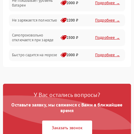
Не показывает уровень
Электроника и управление
2000 ₽
Подробнее →
батареи
Общие поломки
Не заряжается полностью
2200 ₽
Подробнее →
Режим работы
Самопроизвольно
2500 ₽
Подробнее →
отключается при заряде
Проблемы с механикой
Быстро садится на морозе
2000 ₽
Подробнее →
Батарея
Механические повреждения
У Вас остались вопросы?
Оставьте заявку, мы свяжемся с Вами в ближайшее
время
Заказать звонок