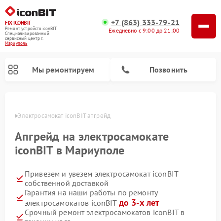
+7 (863) 333-79-21
FIX-ICONBIT
Ремонт устройств iconBIT
Ежедневно с 9:00 до 21:00
Специализированный
cервисный центр г.
Мариуполь
Мы ремонтируем
Позвонить
уполе
Электросамокат iconBIT апгрейд
Апгрейд на электросамокате
iconBIT в Мариуполе
Привезем и увезем электросамокат iconBIT
собственной доставкой
Гарантия на наши работы по ремонту
до 3-х лет
электросамокатов iconBIT
Срочный ремонт электросамокатов iconBIT в