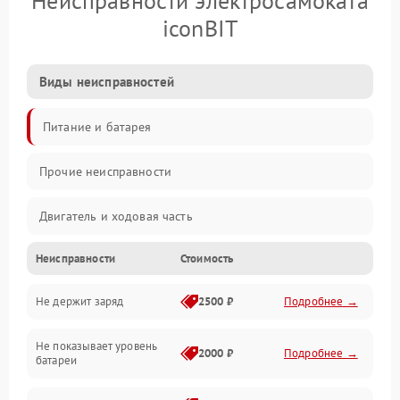
Неисправности электросамоката
iconBIT
Виды неисправностей
Питание и батарея
Прочие неисправности
Двигатель и ходовая часть
Неисправности
Стоимость
Тормоза и безопасность
Не держит заряд
2500 ₽
Подробнее →
Подвеска и колеса
Не показывает уровень
Электроника и управление
2000 ₽
Подробнее →
батареи
Общие поломки