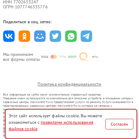
ИНН 7702633247
ОГРН 1077746335776
Поделиться в соц. сетях:
Мы принимаем
все формы оплаты
Политика конфиденциальности
Вся информация на сайте носит исключительно справочный характер.
Товарные знаки используются исключительно для описания устройств, в отношении которых
сервисные центры mar.iconbit-fix.ru предоставляют услуги по ремонту. Услуги оказываются в
неавторизованных сервисных центрах mar.iconbit-fix.ru, которые не связаны с
правообладателями товарных знаков или их официальными представителями.
Ремонт осуществляется для устройств, уже введенных в гражданский оборот в соответствии
Этот сайт использует файлы cookie. Вы можете
со статьей 1487 ГК РФ.
Использование товарных знаков не преследует цели индивидуализации услуг или введения
ознакомиться с
правилами использования
Согласен
потребителей в заблуждение, а служит для информирования о предоставляемых услугах по
файлов cookie
ремонту техники указанных брендов.
Представленная на сайте информация не является публичной офертой, определяемой
положениями Статьи 437(2) Гражданского кодекса РФ