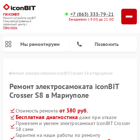
+7 (863) 333-79-21
FIX-ICONBIT
Ремонт устройств iconBIT
Ежедневно с 9:00 до 21:00
Специализированный
cервисный центр г.
Мариуполь
Мы ремонтируем
Позвонить
уполе
Ремонт электросамоката iconBIT Crosser S8 в Мариуполе
Ремонт электросамоката iconBIT
Crosser S8 в Мариуполе
от 380 руб.
Стоимость ремонта
Бесплатная диагностика
даже при отказе
Привезем и увезем электросамокат iconBIT Crosser
S8 сами
Гарантия на наши работы по ремонту