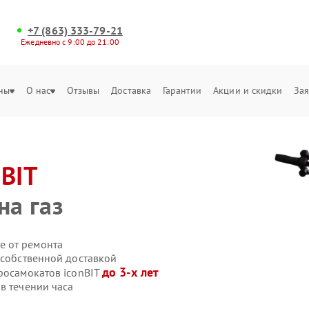
+7 (863) 333-79-21
Ежедневно с 9:00 до 21:00
ны
О нас
Отзывы
Доставка
Гарантии
Акции и скидки
Зая
nBIT
на газ
е от ремонта
 собственной доставкой
до 3-х лет
росамокатов iconBIT
в течении часа