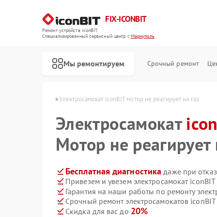
FIX-ICONBIT
Ремонт устройств iconBIT
Специализированный cервисный центр г.
Мариуполь
Мы ремонтируем
Срочный ремонт
Це
iconBIT в Мариуполе
Электросамокат iconBIT мотор не реагирует на газ
Электросамокат
ico
Мотор не реагирует 
Бесплатная диагностика
даже при отказ
Привезем и увезем электросамокат iconBIT
Гарантия на наши работы по ремонту элект
Срочный ремонт электросамокатов iconBIT 
20%
Скидка для вас до