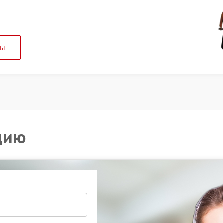
ны
цию