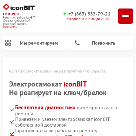
+7 (863) 333-79-21
FIX-ICONBIT
Ремонт устройств iconBIT
Ежедневно с 9:00 до 21:00
Специализированный
cервисный центр г.
Мариуполь
Мы ремонтируем
Позвонить
уполе
Электросамокат iconBIT не реагирует на ключ/брелок
Электросамокат
iconBIT
Не реагирует на ключ/брелок
Бесплатная диагностика
даже при отказе от
ремонта
Привезем и увезем электросамокат iconBIT
собственной доставкой
Гарантия на наши работы по ремонту