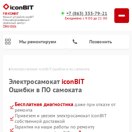
+7 (863) 333-79-21
FIX-ICONBIT
Ремонт устройств iconBIT
Ежедневно с 9:00 до 21:00
Специализированный
cервисный центр г.
Мариуполь
Мы ремонтируем
Позвонить
уполе
Электросамокат iconBIT ошибки в по самоката
Электросамокат
iconBIT
Ошибки в ПО самоката
Бесплатная диагностика
даже при отказе от
ремонта
Привезем и увезем электросамокат iconBIT
собственной доставкой
Гарантия на наши работы по ремонту