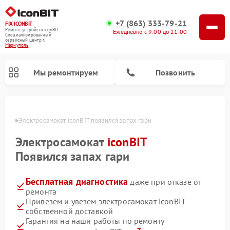
+7 (863) 333-79-21
FIX-ICONBIT
Ремонт устройств iconBIT
Ежедневно с 9:00 до 21:00
Специализированный
cервисный центр г.
Мариуполь
Мы ремонтируем
Позвонить
уполе
Электросамокат iconBIT появился запах гари
Электросамокат
iconBIT
Появился запах гари
Бесплатная диагностика
даже при отказе от
ремонта
Привезем и увезем электросамокат iconBIT
собственной доставкой
Гарантия на наши работы по ремонту