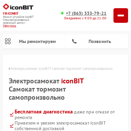
+7 (863) 333-79-21
FIX-ICONBIT
Ремонт устройств iconBIT
Ежедневно с 9:00 до 21:00
Специализированный
cервисный центр г.
Мариуполь
Мы ремонтируем
Позвонить
уполе
Электросамокат iconBIT самокат тормозит самопроизвольно
Электросамокат
iconBIT
Самокат тормозит
самопроизвольно
Бесплатная диагностика
даже при отказе от
ремонта
Привезем и увезем электросамокат iconBIT
собственной доставкой