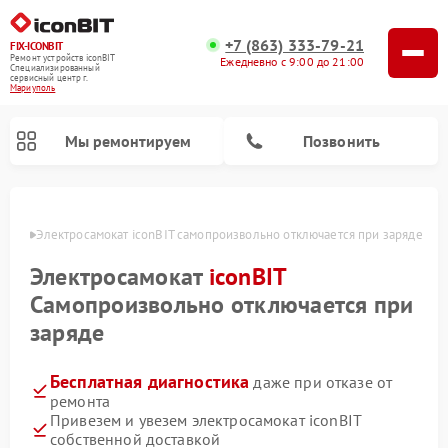
+7 (863) 333-79-21
FIX-ICONBIT
Ремонт устройств iconBIT
Ежедневно с 9:00 до 21:00
Специализированный
cервисный центр г.
Мариуполь
Мы ремонтируем
Позвонить
уполе
Электросамокат iconBIT самопроизвольно отключается при заряде
Электросамокат
iconBIT
Самопроизвольно отключается при
заряде
Бесплатная диагностика
даже при отказе от
ремонта
Привезем и увезем электросамокат iconBIT
собственной доставкой