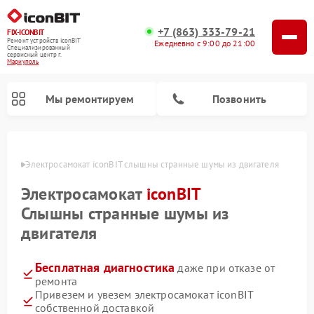
+7 (863) 333-79-21
FIX-ICONBIT
Ремонт устройств iconBIT
Ежедневно с 9:00 до 21:00
Специализированный
cервисный центр г.
Мариуполь
Мы ремонтируем
Позвонить
уполе
Электросамокат iconBIT слышны странные шумы из двигателя
Электросамокат
iconBIT
Слышны странные шумы из
двигателя
Бесплатная диагностика
даже при отказе от
ремонта
Привезем и увезем электросамокат iconBIT
собственной доставкой