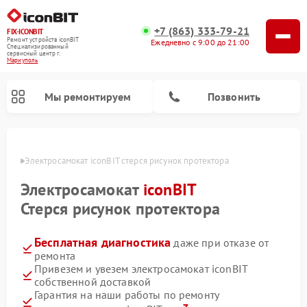
+7 (863) 333-79-21
FIX-ICONBIT
Ремонт устройств iconBIT
Ежедневно с 9:00 до 21:00
Специализированный
cервисный центр г.
Мариуполь
Мы ремонтируем
Позвонить
уполе
Электросамокат iconBIT стерся рисунок протектора
Электросамокат
iconBIT
Стерся рисунок протектора
Бесплатная диагностика
даже при отказе от
ремонта
Привезем и увезем электросамокат iconBIT
собственной доставкой
Гарантия на наши работы по ремонту