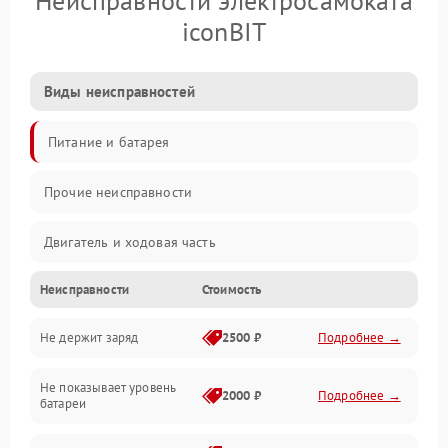
Неисправности электросамоката
iconBIT
Виды неисправностей
Питание и батарея
Прочие неисправности
Двигатель и ходовая часть
Неисправности
Стоимость
Тормоза и безопасность
Не держит заряд
2500 ₽
Подробнее →
Подвеска и колеса
Не показывает уровень
Электроника и управление
2000 ₽
Подробнее →
батареи
Общие поломки