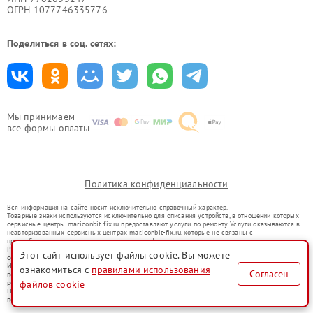
ОГРН 1077746335776
Поделиться в соц. сетях:
Мы принимаем
все формы оплаты
Политика конфиденциальности
Вся информация на сайте носит исключительно справочный характер.
Товарные знаки используются исключительно для описания устройств, в отношении которых
сервисные центры mar.iconbit-fix.ru предоставляют услуги по ремонту. Услуги оказываются в
неавторизованных сервисных центрах mar.iconbit-fix.ru, которые не связаны с
правообладателями товарных знаков или их официальными представителями.
Ремонт осуществляется для устройств, уже введенных в гражданский оборот в соответствии
Этот сайт использует файлы cookie. Вы можете
со статьей 1487 ГК РФ.
Использование товарных знаков не преследует цели индивидуализации услуг или введения
ознакомиться с
правилами использования
Согласен
потребителей в заблуждение, а служит для информирования о предоставляемых услугах по
файлов cookie
ремонту техники указанных брендов.
Представленная на сайте информация не является публичной офертой, определяемой
положениями Статьи 437(2) Гражданского кодекса РФ