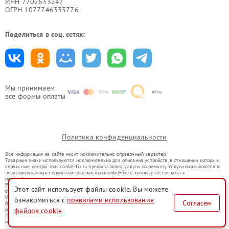
ИНН 7702633247
ОГРН 1077746335776
Поделиться в соц. сетях:
Мы принимаем
все формы оплаты
Политика конфиденциальности
Вся информация на сайте носит исключительно справочный характер.
Товарные знаки используются исключительно для описания устройств, в отношении которых
сервисные центры mar.iconbit-fix.ru предоставляют услуги по ремонту. Услуги оказываются в
неавторизованных сервисных центрах mar.iconbit-fix.ru, которые не связаны с
правообладателями товарных знаков или их официальными представителями.
Ремонт осуществляется для устройств, уже введенных в гражданский оборот в соответствии
Этот сайт использует файлы cookie. Вы можете
со статьей 1487 ГК РФ.
Использование товарных знаков не преследует цели индивидуализации услуг или введения
ознакомиться с
правилами использования
Согласен
потребителей в заблуждение, а служит для информирования о предоставляемых услугах по
файлов cookie
ремонту техники указанных брендов.
Представленная на сайте информация не является публичной офертой, определяемой
положениями Статьи 437(2) Гражданского кодекса РФ