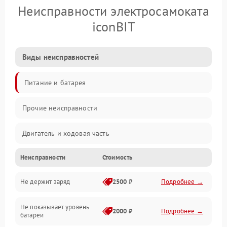
Неисправности электросамоката
iconBIT
Виды неисправностей
Питание и батарея
Прочие неисправности
Двигатель и ходовая часть
Неисправности
Стоимость
Тормоза и безопасность
Не держит заряд
2500 ₽
Подробнее →
Подвеска и колеса
Не показывает уровень
Электроника и управление
2000 ₽
Подробнее →
батареи