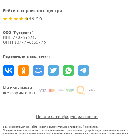
Рейтинг сервисного центра
4.9-5.0
ООО "Русервис"
ИНН 7702633247
ОГРН 1077746335776
Поделиться в соц. сетях:
Мы принимаем
все формы оплаты
Политика конфиденциальности
Вся информация на сайте носит исключительно справочный характер.
Товарные знаки используются исключительно для описания устройств, в отношении которых
сервисные центры mar.iconbit-fix.ru предоставляют услуги по ремонту. Услуги оказываются в