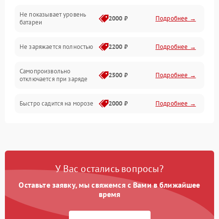
Не показывает уровень
Электроника и управление
2000 ₽
Подробнее →
батареи
Общие поломки
Не заряжается полностью
2200 ₽
Подробнее →
Режим работы
Самопроизвольно
2500 ₽
Подробнее →
отключается при заряде
Проблемы с механикой
Быстро садится на морозе
2000 ₽
Подробнее →
Батарея
Механические повреждения
У Вас остались вопросы?
Оставьте заявку, мы свяжемся с Вами в ближайшее
время