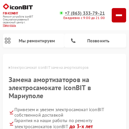
+7 (863) 333-79-21
FIX-ICONBIT
Ремонт устройств iconBIT
Ежедневно с 9:00 до 21:00
Специализированный
cервисный центр г.
Мариуполь
Мы ремонтируем
Позвонить
уполе
Электросамокат iconBIT замена амортизаторов
Замена амортизаторов на
электросамокате iconBIT в
Мариуполе
Привезем и увезем электросамокат iconBIT
собственной доставкой
Гарантия на наши работы по ремонту
до 3-х лет
электросамокатов iconBIT