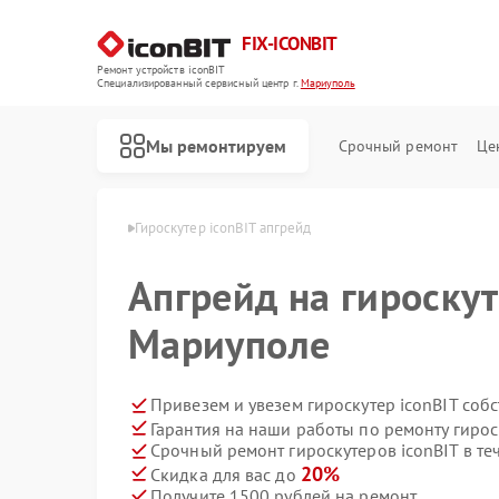
FIX-ICONBIT
Ремонт устройств iconBIT
Специализированный cервисный центр г.
Мариуполь
Мы ремонтируем
Срочный ремонт
Це
iconBIT в Мариуполе
Гироскутер iconBIT апгрейд
Ремонт электросамокатов iconBIT
Апгрейд на гироскут
Мариуполе
Привезем и увезем гироскутер iconBIT соб
Гарантия на наши работы по ремонту гирос
Срочный ремонт гироскутеров iconBIT в те
20%
Скидка для вас до
Получите 1500 рублей на ремонт