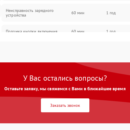
Неисправность зарядного
60 мин
1 год
устройства
Поломка кнопки включения
60 мин
1 год
Неисправность датчиков наклона
60 мин
1 год
Поломка разъема для зарядки
60 мин
1 год
У Вас остались вопросы?
Повреждение проводов
60 мин
1 год
Оставьте заявку, мы свяжемся с Вами в ближайшее время
Неисправность светодиодной
60 мин
1 год
подсветки
Заказать звонок
Неисправность системы
60 мин
1 год
балансировки