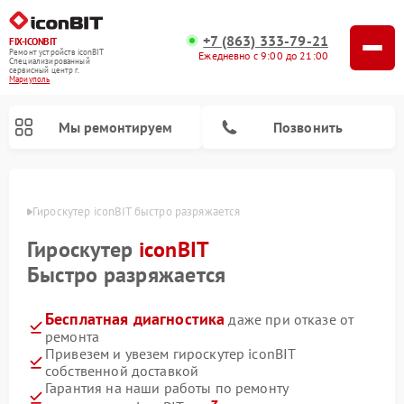
+7 (863) 333-79-21
FIX-ICONBIT
Ремонт устройств iconBIT
Ежедневно с 9:00 до 21:00
Специализированный
cервисный центр г.
Мариуполь
Мы ремонтируем
Позвонить
уполе
Гироскутер iconBIT быстро разряжается
Ремонт электросамокатов iconBIT
Гироскутер
iconBIT
Быстро разряжается
Бесплатная диагностика
даже при отказе от
ремонта
Привезем и увезем гироскутер iconBIT
собственной доставкой
Гарантия на наши работы по ремонту