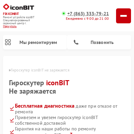
+7 (863) 333-79-21
FIX-ICONBIT
Ремонт устройств iconBIT
Ежедневно с 9:00 до 21:00
Специализированный
cервисный центр г.
Мариуполь
Мы ремонтируем
Позвонить
уполе
Гироскутер iconBIT не заряжается
Ремонт электросамокатов iconBIT
Гироскутер
iconBIT
Не заряжается
Бесплатная диагностика
даже при отказе от
ремонта
Привезем и увезем гироскутер iconBIT
собственной доставкой
Гарантия на наши работы по ремонту