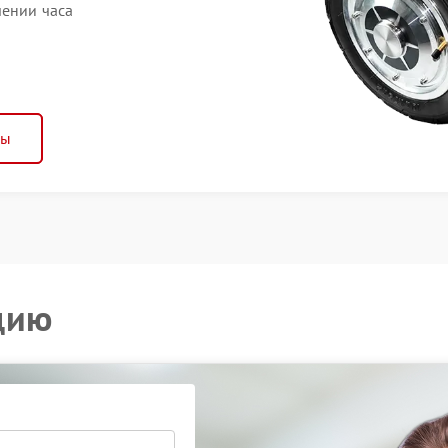
чении часа
ны
цию