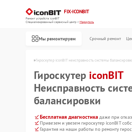
FIX-ICONBIT
Ремонт устройств iconBIT
Специализированный cервисный центр г.
Мариуполь
Мы ремонтируем
Срочный ремонт
Це
iconBIT в Мариуполе
Гироскутер iconBIT неисправность системы балансировк
Гироскутер
Ремонт электросамокатов iconBIT
iconBIT
Неисправность сист
балансировки
Бесплатная диагностика
даже при отказ
Привезем и увезем гироскутер iconBIT соб
Гарантия на наши работы по ремонту гирос