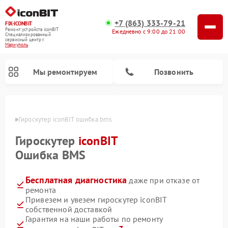
+7 (863) 333-79-21
FIX-ICONBIT
Ремонт устройств iconBIT
Ежедневно с 9:00 до 21:00
Специализированный
cервисный центр г.
Мариуполь
Мы ремонтируем
Позвонить
уполе
Гироскутер iconBIT ошибка bms
Ремонт электросамокатов iconBIT
Гироскутер
iconBIT
Ошибка BMS
Бесплатная диагностика
даже при отказе от
ремонта
Привезем и увезем гироскутер iconBIT
собственной доставкой
Гарантия на наши работы по ремонту