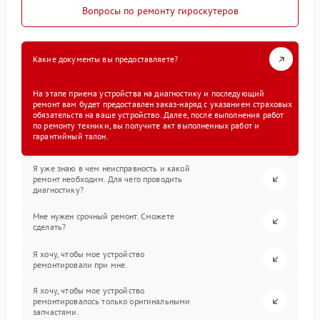
Вопросы по ремонту гироскутеров
Какие документы вы предоставляете?
На этапе приема устройства на диагностику и последующий
ремонт вам будет предоставлен заказ-наряд с указанием страховых
обязательств на ваше устройство. Далее, после выполнения работ
по ремонту техники, вы получите акт выполненных работ и
гарантийный талон.
Я уже знаю в чем неисправность и какой
ремонт необходим. Для чего проводить
диагностику?
Мне нужен срочный ремонт. Сможете
сделать?
Я хочу, чтобы мое устройство
ремонтировали при мне.
Я хочу, чтобы мое устройство
ремонтировалось только оригинальными
запчастями.