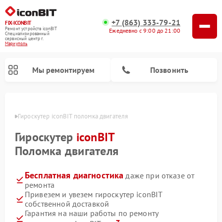
+7 (863) 333-79-21
FIX-ICONBIT
Ремонт устройств iconBIT
Ежедневно с 9:00 до 21:00
Специализированный
cервисный центр г.
Мариуполь
Мы ремонтируем
Позвонить
уполе
Гироскутер iconBIT поломка двигателя
Ремонт электросамокатов iconBIT
Гироскутер
iconBIT
Поломка двигателя
Бесплатная диагностика
даже при отказе от
ремонта
Привезем и увезем гироскутер iconBIT
собственной доставкой
Гарантия на наши работы по ремонту