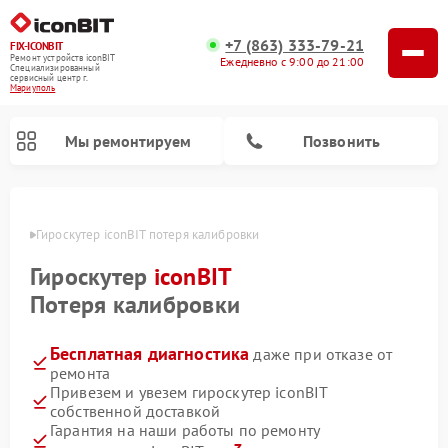
+7 (863) 333-79-21
FIX-ICONBIT
Ремонт устройств iconBIT
Ежедневно с 9:00 до 21:00
Специализированный
cервисный центр г.
Мариуполь
Мы ремонтируем
Позвонить
уполе
Гироскутер iconBIT потеря калибровки
Ремонт электросамокатов iconBIT
Гироскутер
iconBIT
Потеря калибровки
Бесплатная диагностика
даже при отказе от
ремонта
Привезем и увезем гироскутер iconBIT
собственной доставкой
Гарантия на наши работы по ремонту