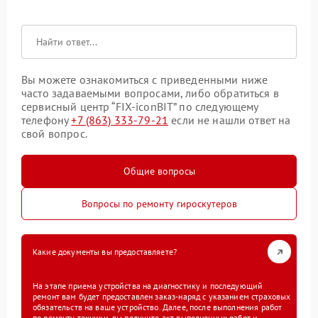
Вы можете ознакомиться с приведенными ниже
часто задаваемыми вопросами, либо обратиться в
сервисный центр “FIX-iconBIT” по следующему
телефону
+7 (863) 333-79-21
если не нашли ответ на
свой вопрос.
Общие вопросы
Вопросы по ремонту гироскутеров
Какие документы вы предоставляете?
На этапе приема устройства на диагностику и последующий
ремонт вам будет предоставлен заказ-наряд с указанием страховых
обязательств на ваше устройство. Далее, после выполнения работ
по ремонту техники, вы получите акт выполненных работ и