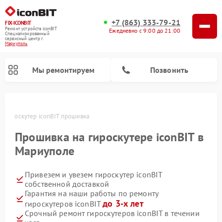
+7 (863) 333-79-21
FIX-ICONBIT
Ремонт устройств iconBIT
Ежедневно с 9:00 до 21:00
Специализированный
cервисный центр г.
Мариуполь
Мы ремонтируем
Позвонить
е
Гироскутер iconBIT прошивка
Ремонт электросамокатов iconBIT
Прошивка на гироскутере iconBIT в
Мариуполе
Привезем и увезем гироскутер iconBIT
собственной доставкой
Гарантия на наши работы по ремонту
до 3-х лет
гироскутеров iconBIT
Срочный ремонт гироскутеров iconBIT в течении