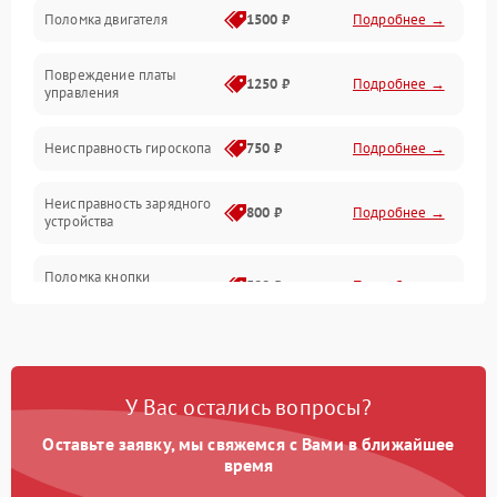
Поломка двигателя
1500 ₽
Подробнее →
Повреждение платы
1250 ₽
Подробнее →
управления
Неисправность гироскопа
750 ₽
Подробнее →
Неисправность зарядного
800 ₽
Подробнее →
устройства
Поломка кнопки
500 ₽
Подробнее →
включения
Неисправность датчиков
750 ₽
Подробнее →
наклона
У Вас остались вопросы?
Поломка разъема для
750 ₽
Подробнее →
зарядки
Оставьте заявку, мы свяжемся с Вами в ближайшее
время
Повреждение проводов
650 ₽
Подробнее →