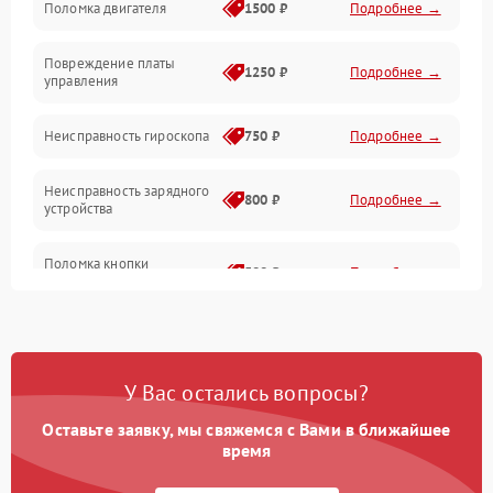
Поломка двигателя
1500 ₽
Подробнее →
Повреждение платы
1250 ₽
Подробнее →
управления
Неисправность гироскопа
750 ₽
Подробнее →
Неисправность зарядного
800 ₽
Подробнее →
устройства
Поломка кнопки
500 ₽
Подробнее →
включения
Неисправность датчиков
750 ₽
Подробнее →
наклона
У Вас остались вопросы?
Поломка разъема для
750 ₽
Подробнее →
зарядки
Оставьте заявку, мы свяжемся с Вами в ближайшее
время
Повреждение проводов
650 ₽
Подробнее →