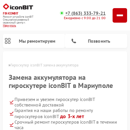
+7 (863) 333-79-21
FIX-ICONBIT
Ремонт устройств iconBIT
Ежедневно с 9:00 до 21:00
Специализированный
cервисный центр г.
Мариуполь
Мы ремонтируем
Позвонить
уполе
Гироскутер iconBIT замена аккумулятора
Ремонт электросамокатов iconBIT
Замена аккумулятора на
гироскутере iconBIT в Мариуполе
Привезем и увезем гироскутер iconBIT
собственной доставкой
Гарантия на наши работы по ремонту
до 3-х лет
гироскутеров iconBIT
Срочный ремонт гироскутеров iconBIT в течении
часа