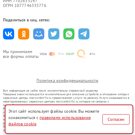
ИНН 7702633247
ОГРН 1077746335776
Поделиться в соц. сетях:
Мы принимаем
все формы оплаты
Политика конфиденциальности
Вся информация на сайте носит исключительно справочный характер.
Товарные знаки используются исключительно для описания устройств, в отношении которых
сервисные центры mar.iconbit-fix.ru предоставляют услуги по ремонту. Услуги оказываются в
неавторизованных сервисных центрах mar.iconbit-fix.ru, которые не связаны с
правообладателями товарных знаков или их официальными представителями.
Ремонт осуществляется для устройств, уже введенных в гражданский оборот в соответствии
Этот сайт использует файлы cookie. Вы можете
со статьей 1487 ГК РФ.
Использование товарных знаков не преследует цели индивидуализации услуг или введения
ознакомиться с
правилами использования
Согласен
потребителей в заблуждение, а служит для информирования о предоставляемых услугах по
файлов cookie
ремонту техники указанных брендов.
Представленная на сайте информация не является публичной офертой, определяемой
положениями Статьи 437(2) Гражданского кодекса РФ