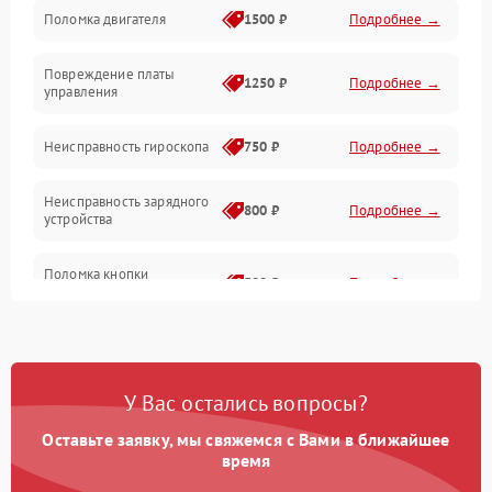
Поломка двигателя
1500 ₽
Подробнее →
Повреждение платы
1250 ₽
Подробнее →
управления
Неисправность гироскопа
750 ₽
Подробнее →
Неисправность зарядного
800 ₽
Подробнее →
устройства
Поломка кнопки
500 ₽
Подробнее →
включения
Неисправность датчиков
750 ₽
Подробнее →
наклона
У Вас остались вопросы?
Поломка разъема для
750 ₽
Подробнее →
зарядки
Оставьте заявку, мы свяжемся с Вами в ближайшее
время
Повреждение проводов
650 ₽
Подробнее →