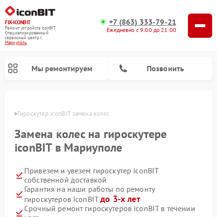
+7 (863) 333-79-21
FIX-ICONBIT
Ремонт устройств iconBIT
Ежедневно с 9:00 до 21:00
Специализированный
cервисный центр г.
Мариуполь
Мы ремонтируем
Позвонить
уполе
Гироскутер iconBIT замена колес
Ремонт электросамокатов iconBIT
Замена колес на гироскутере
iconBIT в Мариуполе
Привезем и увезем гироскутер iconBIT
собственной доставкой
Гарантия на наши работы по ремонту
до 3-х лет
гироскутеров iconBIT
Срочный ремонт гироскутеров iconBIT в течении