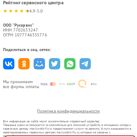
Рейтинг сервисного центра
4.9-5.0
ООО "Русервис"
ИНН 7702633247
ОГРН 1077746335776
Поделиться в соц. сетях:
Мы принимаем
все формы оплаты
Политика конфиденциальности
Вся информация на сайте носит исключительно справочный характер.
Товарные знаки используются исключительно для описания устройств, в отношении которых
сервисные центры mar.iconbit-fix.ru предоставляют услуги по ремонту. Услуги оказываются в
неавторизованных сервисных центрах mar.iconbit-fix.ru, которые не связаны с
правообладателями товарных знаков или их официальными представителями.