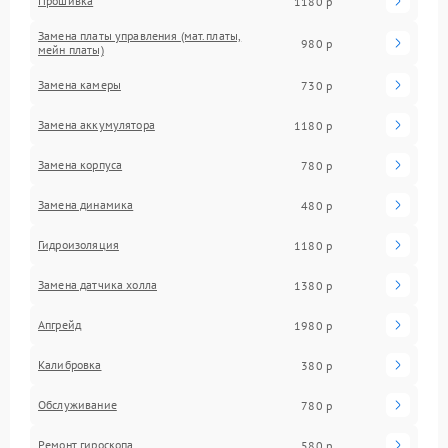
Прошивка
1180 р
Замена платы управления (мат.платы,
980 р
мейн платы)
Замена камеры
730 р
Замена аккумулятора
1180 р
Замена корпуса
780 р
Замена динамика
480 р
Гидроизоляция
1180 р
Замена датчика холла
1380 р
Апгрейд
1980 р
Калибровка
380 р
Обслуживание
780 р
Ремонт гироскопа
580 р