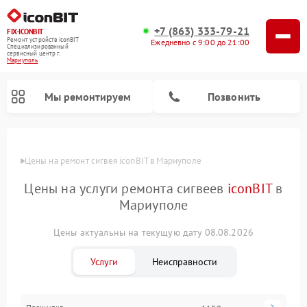
+7 (863) 333-79-21
FIX-ICONBIT
Ремонт устройств iconBIT
Ежедневно с 9:00 до 21:00
Специализированный
cервисный центр г.
Мариуполь
Мы ремонтируем
Позвонить
Цены
Цены на ремонт сигвея iconBIT в Мариуполе
Ремонт электросамокатов iconBIT
Цены на услуги ремонта сигвеев
iconBIT
в
Мариуполе
Цены актуальны на текущую дату 08.08.2026
Услуги
Неисправности