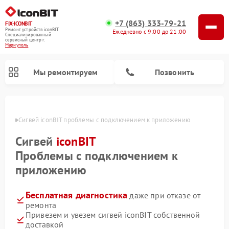
+7 (863) 333-79-21
FIX-ICONBIT
Ремонт устройств iconBIT
Ежедневно с 9:00 до 21:00
Специализированный
cервисный центр г.
Мариуполь
Мы ремонтируем
Позвонить
уполе
Сигвей iconBIT проблемы с подключением к приложению
Ремонт электросамокатов iconBIT
Сигвей
iconBIT
Проблемы с подключением к
приложению
Бесплатная диагностика
даже при отказе от
ремонта
Привезем и увезем сигвей iconBIT собственной
доставкой