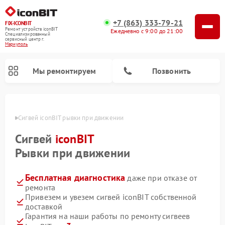
+7 (863) 333-79-21
FIX-ICONBIT
Ремонт устройств iconBIT
Ежедневно с 9:00 до 21:00
Специализированный
cервисный центр г.
Мариуполь
Мы ремонтируем
Позвонить
уполе
Сигвей iconBIT рывки при движении
Ремонт электросамокатов iconBIT
Сигвей
iconBIT
Рывки при движении
Бесплатная диагностика
даже при отказе от
ремонта
Привезем и увезем сигвей iconBIT собственной
доставкой
Гарантия на наши работы по ремонту сигвеев