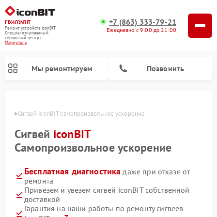
+7 (863) 333-79-21
FIX-ICONBIT
Ремонт устройств iconBIT
Ежедневно с 9:00 до 21:00
Специализированный
cервисный центр г.
Мариуполь
Мы ремонтируем
Позвонить
уполе
Сигвей iconBIT самопроизвольное ускорение
Ремонт электросамокатов iconBIT
Сигвей
iconBIT
Самопроизвольное ускорение
Бесплатная диагностика
даже при отказе от
ремонта
Привезем и увезем сигвей iconBIT собственной
доставкой
Гарантия на наши работы по ремонту сигвеев