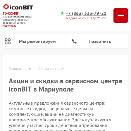
+7 (863) 333-79-21
FIX-ICONBIT
Ремонт устройств iconBIT
Ежедневно с 9:00 до 21:00
Специализированный
cервисный центр г.
Мариуполь
Мы ремонтируем
Позвонить
Главная
Акции и скидки
Акции и скидки в сервисном центре
Ремонт электросамокатов iconBIT
iconBIT в Мариуполе
Актуальные предложения сервисного центра:
сезонные скидки, специальные цены на
комплектующие, акции на диагностику и
приоритетное обслуживание. Здесь публикуются
условия участия, сроки действия и требования
(например, при записи онлайн или при сдаче