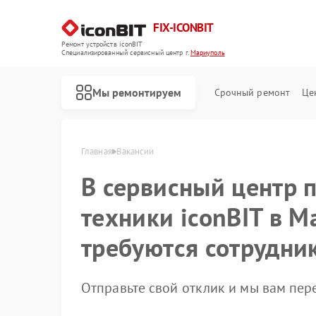
FIX-ICONBIT
Ремонт устройств iconBIT
Специализированный cервисный центр г.
Мариуполь
Мы ремонтируем
Срочный ремонт
Це
Главная
Вакансии
В сервисный центр 
Ремонт электросамокатов iconBIT
техники iconBIT в 
требуются сотрудни
Отправьте свой отклик и мы вам пе