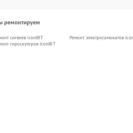
ы ремонтируем
монт сигвеев iconBIT
Ремонт электросамокатов ico
монт гироскутеров iconBIT