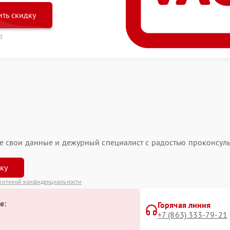
ть скидку
и
ьте свои данные и дежурный специалист с радостью проконсуль
вку
литикой конфиденциальности
е:
Горячая линия
+7 (863) 333-79-21