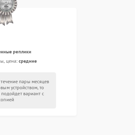
енные реплики
ы, цена:
средние
в течение пары месяцев
овым устройством, то
 подойдет вариант с
копией