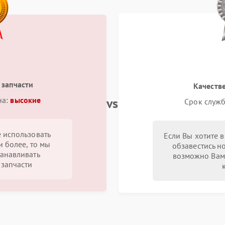
 запчасти
Качеств
vs
на:
высокие
Срок служб
 использовать
Если Вы хотите 
и более, то мы
обзавестись н
анавливать
возможно Вам
запчасти