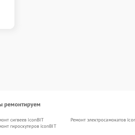
ы ремонтируем
монт сигвеев iconBIT
Ремонт электросамокатов ico
монт гироскутеров iconBIT