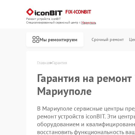
FIX-ICONBIT
Ремонт устройств iconBIT
Специализированный cервисный центр г.
Мариуполь
Мы ремонтируем
Срочный ремонт
Це
Главная
Гарантия
Гарантия на ремонт
Ремонт электросамокатов iconBIT
Мариуполе
В Мариуполе сервисные центры пре
ремонт устройств iconBIT. Эти цен
оборудованием и квалифицированн
восстановить функциональность ваш